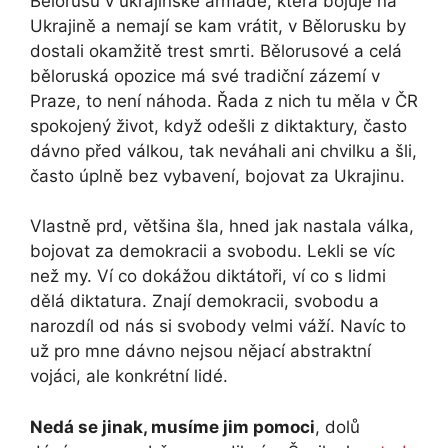
Bělorusů v ukrajinské armádě, která bojuje na
Ukrajině a nemají se kam vrátit, v Bělorusku by
dostali okamžitě trest smrti. Bělorusové a celá
běloruská opozice má své tradiční zázemí v
Praze, to není náhoda. Řada z nich tu měla v ČR
spokojený život, když odešli z diktaktury, často
dávno před válkou, tak neváhali ani chvilku a šli,
často úplně bez vybavení, bojovat za Ukrajinu.
Vlastně prd, většina šla, hned jak nastala válka,
bojovat za demokracii a svobodu. Lekli se víc
než my. Ví co dokážou diktátoři, ví co s lidmi
dělá diktatura. Znají demokracii, svobodu a
narozdíl od nás si svobody velmi váží. Navíc to
už pro mne dávno nejsou nějací abstraktní
vojáci, ale konkrétní lidé.
Nedá se jinak, musíme jim pomoci
, dolů