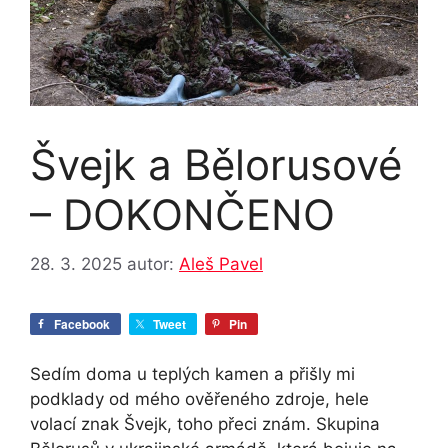
Švejk a Bělorusové
– DOKONČENO
28. 3. 2025
autor:
Aleš Pavel
Facebook
Tweet
Pin
Sedím doma u teplých kamen a přišly mi
podklady od mého ověřeného zdroje, hele
volací znak Švejk, toho přeci znám. Skupina