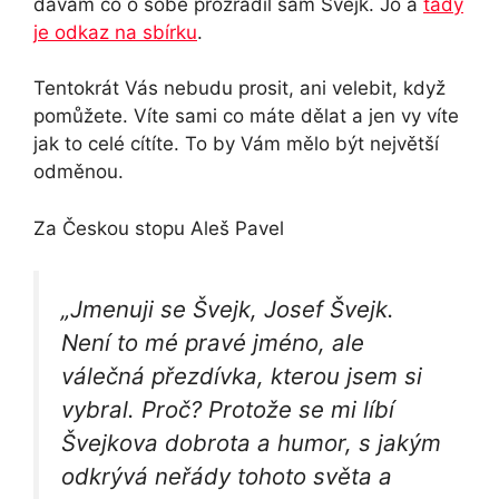
dávám co o sobě prozradil sám Švejk. Jo a
tady
je odkaz na sbírku
.
Tentokrát Vás nebudu prosit, ani velebit, když
pomůžete. Víte sami co máte dělat a jen vy víte
jak to celé cítíte. To by Vám mělo být největší
odměnou.
Za Českou stopu Aleš Pavel
„Jmenuji se Švejk, Josef Švejk.
Není to mé pravé jméno, ale
válečná přezdívka, kterou jsem si
vybral. Proč? Protože se mi líbí
Švejkova dobrota a humor, s jakým
odkrývá neřády tohoto světa a