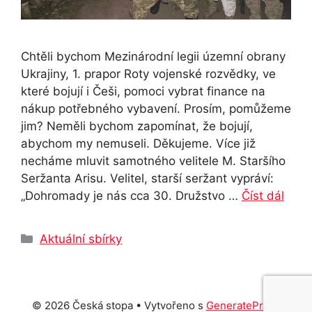
Chtěli bychom Mezinárodní legii územní obrany
Ukrajiny, 1. prapor Roty vojenské rozvědky, ve
které bojují i Češi, pomoci vybrat finance na
nákup potřebného vybavení. Prosím, pomůžeme
jim? Neměli bychom zapomínat, že bojují,
abychom my nemuseli. Děkujeme. Více již
necháme mluvit samotného velitele M. Staršího
Seržanta Arisu. Velitel, starší seržant vypráví:
„Dohromady je nás cca 30. Družstvo …
Číst dál
Rubriky
Aktuální sbírky
© 2026 Česká stopa
• Vytvořeno s
GeneratePress